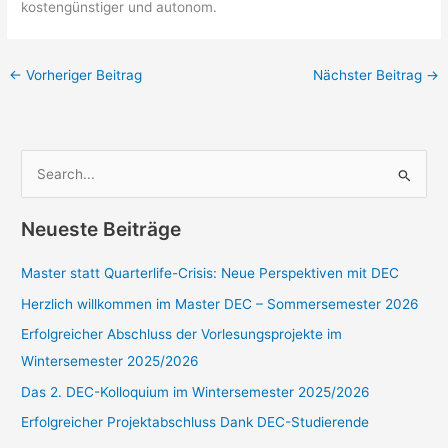
kostengünstiger und autonom.
←
Vorheriger Beitrag
Nächster Beitrag
→
S
u
c
Neueste Beiträge
h
e
Master statt Quarterlife-Crisis: Neue Perspektiven mit DEC
n
Herzlich willkommen im Master DEC – Sommersemester 2026
n
Erfolgreicher Abschluss der Vorlesungsprojekte im
a
Wintersemester 2025/2026
c
Das 2. DEC-Kolloquium im Wintersemester 2025/2026
h
Erfolgreicher Projektabschluss Dank DEC-Studierende
: