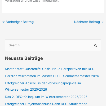
Vertrauen und die Zusammenarbeit.
←
Vorheriger Beitrag
Nächster Beitrag
→
S
u
c
Neueste Beiträge
h
e
Master statt Quarterlife-Crisis: Neue Perspektiven mit DEC
n
Herzlich willkommen im Master DEC – Sommersemester 2026
n
Erfolgreicher Abschluss der Vorlesungsprojekte im
a
Wintersemester 2025/2026
c
Das 2. DEC-Kolloquium im Wintersemester 2025/2026
h
Erfolgreicher Projektabschluss Dank DEC-Studierende