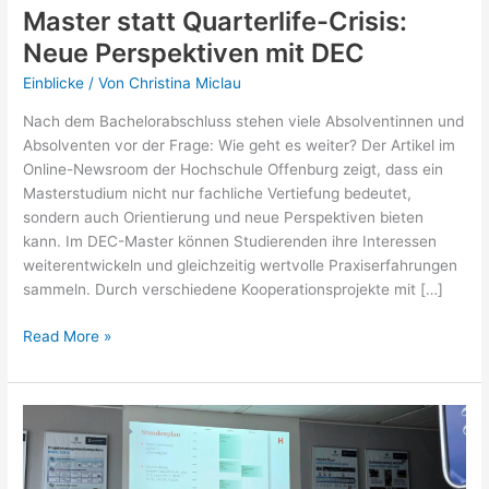
Master statt Quarterlife-Crisis:
Neue Perspektiven mit DEC
Einblicke
/ Von
Christina Miclau
Nach dem Bachelorabschluss stehen viele Absolventinnen und
Absolventen vor der Frage: Wie geht es weiter? Der Artikel im
Online-Newsroom der Hochschule Offenburg zeigt, dass ein
Masterstudium nicht nur fachliche Vertiefung bedeutet,
sondern auch Orientierung und neue Perspektiven bieten
kann. Im DEC-Master können Studierenden ihre Interessen
weiterentwickeln und gleichzeitig wertvolle Praxiserfahrungen
sammeln. Durch verschiedene Kooperationsprojekte mit […]
Master
Read More »
statt
Quarterlife-
Crisis:
Neue
Perspektiven
mit