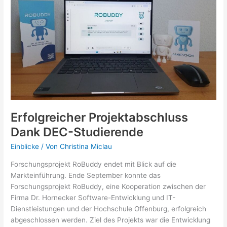
im
Wintersemester
2025/2026
Erfolgreicher Projektabschluss
Dank DEC-Studierende
Einblicke
/ Von
Christina Miclau
Forschungsprojekt RoBuddy endet mit Blick auf die
Markteinführung. Ende September konnte das
Forschungsprojekt RoBuddy, eine Kooperation zwischen der
Firma Dr. Hornecker Software-Entwicklung und IT-
Dienstleistungen und der Hochschule Offenburg, erfolgreich
abgeschlossen werden. Ziel des Projekts war die Entwicklung