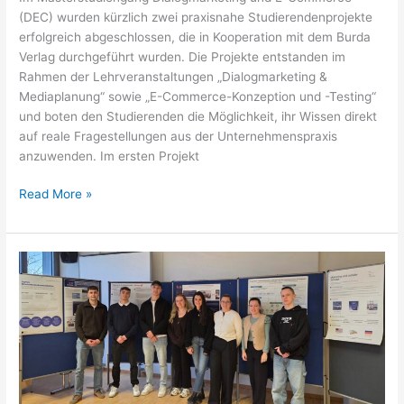
(DEC) wurden kürzlich zwei praxisnahe Studierendenprojekte
erfolgreich abgeschlossen, die in Kooperation mit dem Burda
Verlag durchgeführt wurden. Die Projekte entstanden im
Rahmen der Lehrveranstaltungen „Dialogmarketing &
Mediaplanung“ sowie „E-Commerce-Konzeption und -Testing“
und boten den Studierenden die Möglichkeit, ihr Wissen direkt
auf reale Fragestellungen aus der Unternehmenspraxis
anzuwenden. Im ersten Projekt
Erfolgreicher
Read More »
Abschluss
der
Vorlesungsprojekte
im
Wintersemester
2025/2026