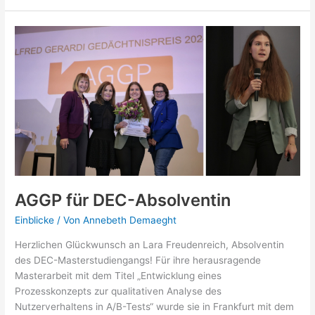
Konzeption
und
-
Testing:
Exkursion
AGGP für DEC-Absolventin
Einblicke
/ Von
Annebeth Demaeght
Herzlichen Glückwunsch an Lara Freudenreich, Absolventin
des DEC-Masterstudiengangs! Für ihre herausragende
Masterarbeit mit dem Titel „Entwicklung eines
Prozesskonzepts zur qualitativen Analyse des
Nutzerverhaltens in A/B-Tests“ wurde sie in Frankfurt mit dem