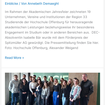
Einblicke
/ Von
Annebeth Demaeght
Im Rahmen der Akademischen Jahresfeier zeichneten 19
Unternehmen, Vereine und Institutionen der Region 33
Studierende der Hochschule Offenburg für herausragende
akademischen Leistungen beziehungsweise ihr besonderes
Engagement im Studium oder in anderen Bereichen aus. DEC-
Absolventin Isabelle Bär wurde mit dem Förderpreis der
Spitzmüller AG gewürdigt. Die Pressemitteilung finden Sie hier.
Foto: Hochschule Offenburg, Alexander Weigand
Preisverleihung
Read More »
mit
Förderpreis
für
DEC-
Alumna