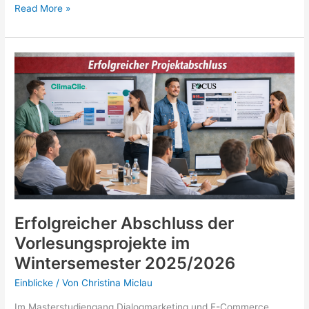
Herzlich
Read More »
willkommen
im
Master
DEC
–
Sommersemester
2026
Erfolgreicher Abschluss der
Vorlesungsprojekte im
Wintersemester 2025/2026
Einblicke
/ Von
Christina Miclau
Im Masterstudiengang Dialogmarketing und E-Commerce