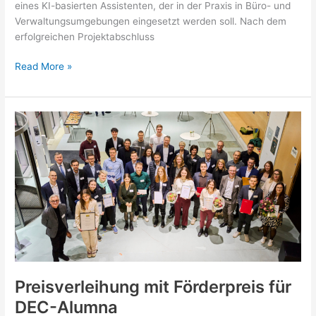
eines KI-basierten Assistenten, der in der Praxis in Büro- und
Verwaltungsumgebungen eingesetzt werden soll. Nach dem
erfolgreichen Projektabschluss
Erfolgreicher
Read More »
Projektabschluss
Dank
DEC-
Studierende
Preisverleihung mit Förderpreis für
DEC-Alumna