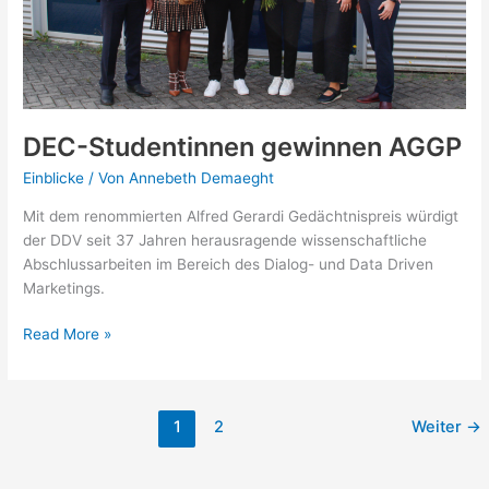
DEC-Studentinnen gewinnen AGGP
Einblicke
/ Von
Annebeth Demaeght
Mit dem renommierten Alfred Gerardi Gedächtnispreis würdigt
der DDV seit 37 Jahren herausragende wissenschaftliche
Abschlussarbeiten im Bereich des Dialog- und Data Driven
Marketings.
DEC-
Read More »
Studentinnen
gewinnen
AGGP
1
2
Weiter
→