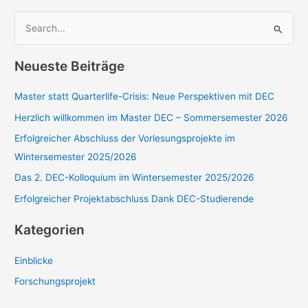
S
u
c
Neueste Beiträge
h
e
Master statt Quarterlife-Crisis: Neue Perspektiven mit DEC
n
Herzlich willkommen im Master DEC – Sommersemester 2026
n
Erfolgreicher Abschluss der Vorlesungsprojekte im
a
Wintersemester 2025/2026
c
Das 2. DEC-Kolloquium im Wintersemester 2025/2026
h
Erfolgreicher Projektabschluss Dank DEC-Studierende
:
Kategorien
Einblicke
Forschungsprojekt