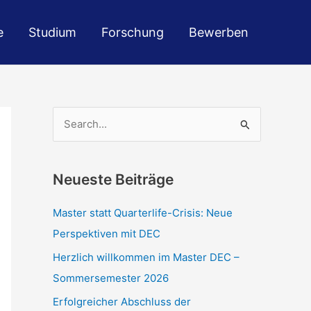
e
Studium
Forschung
Bewerben
S
u
c
Neueste Beiträge
h
e
Master statt Quarterlife-Crisis: Neue
n
Perspektiven mit DEC
n
Herzlich willkommen im Master DEC –
a
Sommersemester 2026
c
Erfolgreicher Abschluss der
h