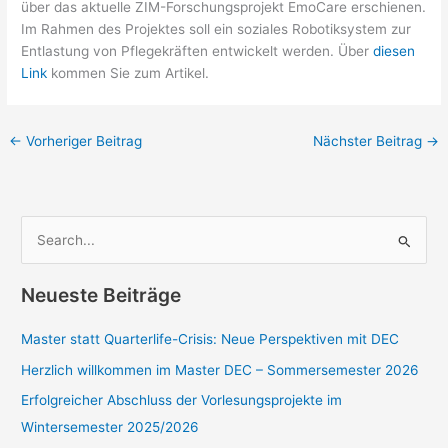
über das aktuelle ZIM-Forschungsprojekt EmoCare erschienen.
Im Rahmen des Projektes soll ein soziales Robotiksystem zur
Entlastung von Pflegekräften entwickelt werden. Über
diesen
Link
kommen Sie zum Artikel.
←
Vorheriger Beitrag
Nächster Beitrag
→
S
u
c
Neueste Beiträge
h
e
Master statt Quarterlife-Crisis: Neue Perspektiven mit DEC
n
Herzlich willkommen im Master DEC – Sommersemester 2026
n
Erfolgreicher Abschluss der Vorlesungsprojekte im
a
Wintersemester 2025/2026
c