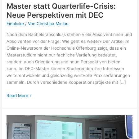
Master statt Quarterlife-Crisis:
Neue Perspektiven mit DEC
Einblicke
/ Von
Christina Miclau
Nach dem Bachelorabschluss stehen viele Absolventinnen und
Absolventen vor der Frage: Wie geht es weiter? Der Artikel im
Online-Newsroom der Hochschule Offenburg zeigt, dass ein
Masterstudium nicht nur fachliche Vertiefung bedeutet,
sondern auch Orientierung und neue Perspektiven bieten
kann. Im DEC-Master können Studierenden ihre Interessen
weiterentwickeln und gleichzeitig wertvolle Praxiserfahrungen
sammeln. Durch verschiedene Kooperationsprojekte mit […]
Master
Read More »
statt
Quarterlife-
Crisis:
Neue
Perspektiven
mit