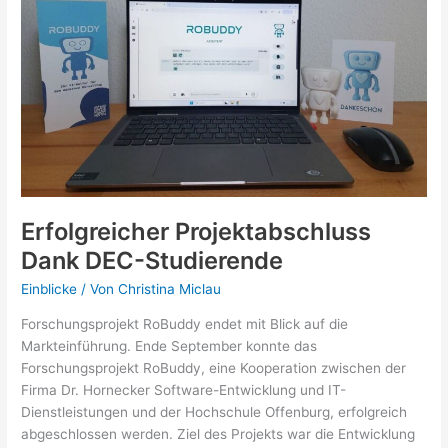
im
Wintersemester
2025/2026
Erfolgreicher Projektabschluss
Dank DEC-Studierende
Einblicke
/ Von
Christina Miclau
Forschungsprojekt RoBuddy endet mit Blick auf die
Markteinführung. Ende September konnte das
Forschungsprojekt RoBuddy, eine Kooperation zwischen der
Firma Dr. Hornecker Software-Entwicklung und IT-
Dienstleistungen und der Hochschule Offenburg, erfolgreich
abgeschlossen werden. Ziel des Projekts war die Entwicklung