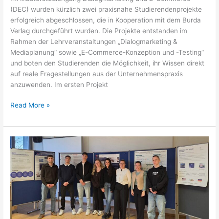
(DEC) wurden kürzlich zwei praxisnahe Studierendenprojekte
erfolgreich abgeschlossen, die in Kooperation mit dem Burda
Verlag durchgeführt wurden. Die Projekte entstanden im
Rahmen der Lehrveranstaltungen „Dialogmarketing &
Mediaplanung“ sowie „E-Commerce-Konzeption und -Testing“
und boten den Studierenden die Möglichkeit, ihr Wissen direkt
auf reale Fragestellungen aus der Unternehmenspraxis
anzuwenden. Im ersten Projekt
Erfolgreicher
Read More »
Abschluss
der
Vorlesungsprojekte
im
Wintersemester
2025/2026