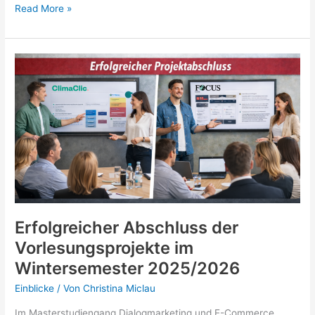
Herzlich
Read More »
willkommen
im
Master
DEC
–
Sommersemester
2026
Erfolgreicher Abschluss der
Vorlesungsprojekte im
Wintersemester 2025/2026
Einblicke
/ Von
Christina Miclau
Im Masterstudiengang Dialogmarketing und E-Commerce