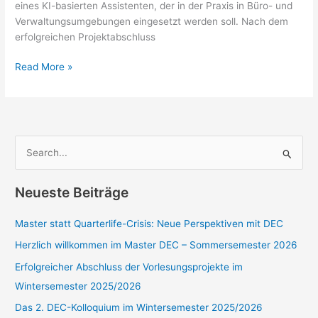
eines KI-basierten Assistenten, der in der Praxis in Büro- und
Verwaltungsumgebungen eingesetzt werden soll. Nach dem
erfolgreichen Projektabschluss
Erfolgreicher
Read More »
Projektabschluss
Dank
DEC-
Studierende
S
u
c
Neueste Beiträge
h
e
Master statt Quarterlife-Crisis: Neue Perspektiven mit DEC
n
Herzlich willkommen im Master DEC – Sommersemester 2026
n
Erfolgreicher Abschluss der Vorlesungsprojekte im
a
Wintersemester 2025/2026
c
Das 2. DEC-Kolloquium im Wintersemester 2025/2026
h