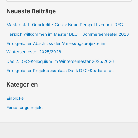
DEC
c
Neueste Beiträge
h
e
Master statt Quarterlife-Crisis: Neue Perspektiven mit DEC
n
Herzlich willkommen im Master DEC – Sommersemester 2026
n
Erfolgreicher Abschluss der Vorlesungsprojekte im
a
Wintersemester 2025/2026
c
Das 2. DEC-Kolloquium im Wintersemester 2025/2026
h
Erfolgreicher Projektabschluss Dank DEC-Studierende
:
Kategorien
Einblicke
Forschungsprojekt