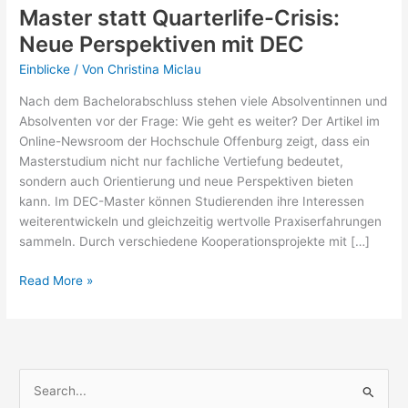
Master statt Quarterlife-Crisis:
Neue Perspektiven mit DEC
Einblicke
/ Von
Christina Miclau
Nach dem Bachelorabschluss stehen viele Absolventinnen und
Absolventen vor der Frage: Wie geht es weiter? Der Artikel im
Online-Newsroom der Hochschule Offenburg zeigt, dass ein
Masterstudium nicht nur fachliche Vertiefung bedeutet,
sondern auch Orientierung und neue Perspektiven bieten
kann. Im DEC-Master können Studierenden ihre Interessen
weiterentwickeln und gleichzeitig wertvolle Praxiserfahrungen
sammeln. Durch verschiedene Kooperationsprojekte mit […]
Master
Read More »
statt
Quarterlife-
Crisis:
Neue
Perspektiven
S
mit
u