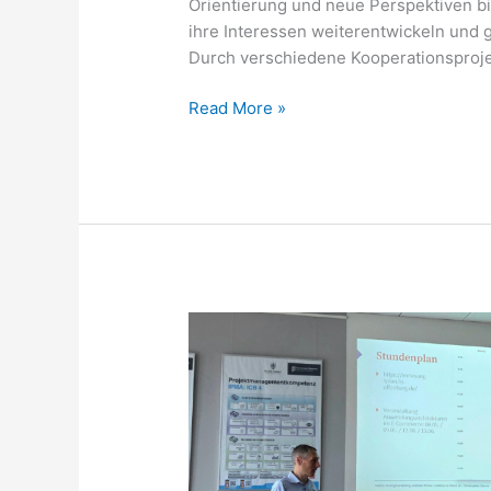
Orientierung und neue Perspektiven b
ihre Interessen weiterentwickeln und 
Durch verschiedene Kooperationsproje
Master
Read More »
statt
Quarterlife-
Crisis:
Neue
Perspektiven
mit
DEC