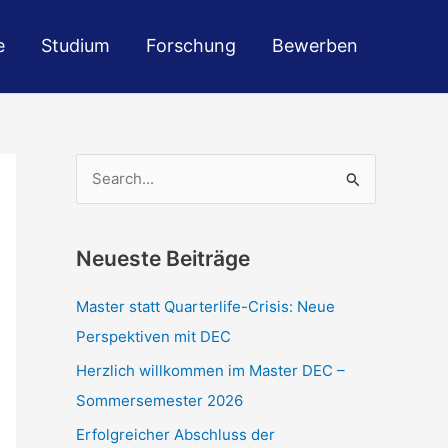
e
Studium
Forschung
Bewerben
S
u
c
Neueste Beiträge
h
e
Master statt Quarterlife-Crisis: Neue
n
Perspektiven mit DEC
n
Herzlich willkommen im Master DEC –
a
Sommersemester 2026
c
Erfolgreicher Abschluss der
h