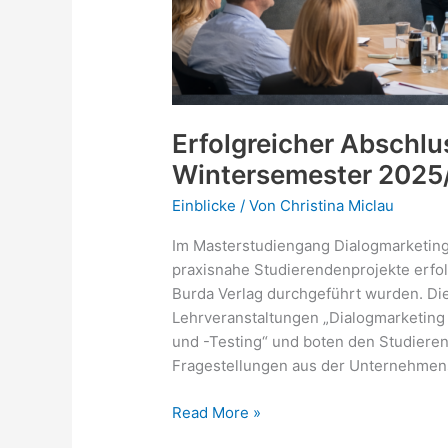
Erfolgreicher Abschlu
Wintersemester 2025
Einblicke
/ Von
Christina Miclau
Im Masterstudiengang Dialogmarketin
praxisnahe Studierendenprojekte erfol
Burda Verlag durchgeführt wurden. Di
Lehrveranstaltungen „Dialogmarketin
und -Testing“ und boten den Studierend
Fragestellungen aus der Unternehmens
Erfolgreicher
Read More »
Abschluss