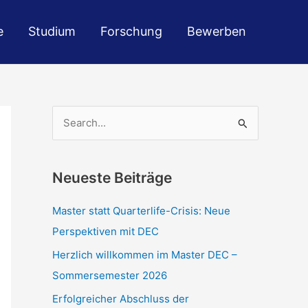
e
Studium
Forschung
Bewerben
S
u
c
Neueste Beiträge
h
e
Master statt Quarterlife-Crisis: Neue
n
Perspektiven mit DEC
n
Herzlich willkommen im Master DEC –
a
Sommersemester 2026
c
Erfolgreicher Abschluss der
h