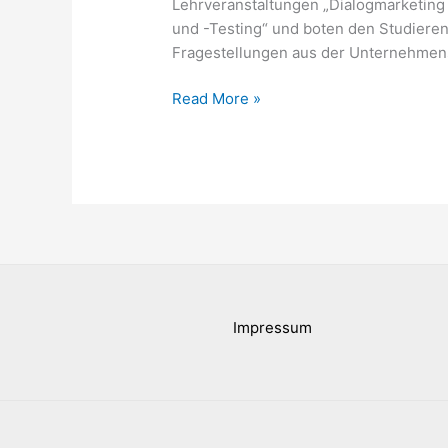
Lehrveranstaltungen „Dialogmarketin
und -Testing“ und boten den Studierend
Fragestellungen aus der Unternehmens
Erfolgreicher
Read More »
Abschluss
der
Vorlesungsprojekte
im
Wintersemester
2025/2026
Impressum