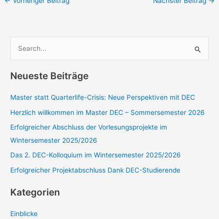
←
Vorheriger Beitrag
Nächster Beitrag
→
S
u
c
Neueste Beiträge
h
e
Master statt Quarterlife-Crisis: Neue Perspektiven mit DEC
n
Herzlich willkommen im Master DEC – Sommersemester 2026
n
Erfolgreicher Abschluss der Vorlesungsprojekte im
a
Wintersemester 2025/2026
c
Das 2. DEC-Kolloquium im Wintersemester 2025/2026
h
Erfolgreicher Projektabschluss Dank DEC-Studierende
:
Kategorien
Einblicke