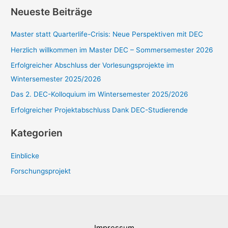
c
Neueste Beiträge
h
e
Master statt Quarterlife-Crisis: Neue Perspektiven mit DEC
n
Herzlich willkommen im Master DEC – Sommersemester 2026
n
Erfolgreicher Abschluss der Vorlesungsprojekte im
a
Wintersemester 2025/2026
c
Das 2. DEC-Kolloquium im Wintersemester 2025/2026
h
Erfolgreicher Projektabschluss Dank DEC-Studierende
:
Kategorien
Einblicke
Forschungsprojekt
Impressum